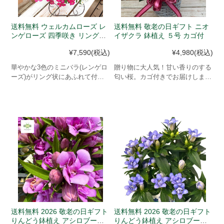
送料無料 ウェルカムローズ レ
送料無料 敬老の日ギフト ニオ
ンゲローズ 四季咲き リング植
イザクラ 鉢植え ５号 カゴ付
え アイアンスタンド付
¥7,590
(税込)
¥4,980
(税込)
華やかな3色のミニバラ(レンゲロ
贈り物に大人気！甘い香りのする
ーズ)がリング状にあふれて付属
匂い桜。カゴ付きでお届けしま
のイーゼルにたてかければ高級ギ
す。
フトになります
送料無料 2026 敬老の日ギフト
送料無料 2026 敬老の日ギフト
りんどう鉢植え アシロブーケ
りんどう鉢植え アシロブーケ