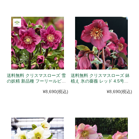
送料無料 クリスマスローズ 雪
送料無料 クリスマスローズ 鉢
の妖精 新品種 フーリールビー
植え 氷の薔薇 レッド 4.5号
4.5号 (12月初旬以降、入荷次
(2027年1月10日以降、入荷次
¥8,690
(税込)
¥8,690
(税込)
第発送)
第発送予定)