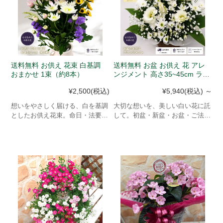
送料無料 お供え 花束 白基調
送料無料 お盆 お供え 花 アレ
おまかせ 1束（約8本）
ンジメント 高さ35~45cm ラッ
ピング付き
¥2,500
(税込)
¥5,940
(税込)
～
想いをやさしく届ける、白を基調
大切な想いを、美しい白い花に託
としたお供え花束。命日・法要・
して。初盆・新盆・お盆・ご法要
お盆・お彼岸に最適な、清楚で上
に贈る、気品あふれるお供えアレ
品なおまかせ仏花です。
ンジメント。