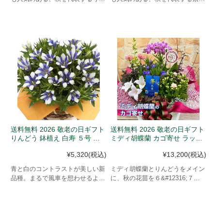
どう鉢花ピンク系です。
りんどう鉢花です。
送料無料 2026 敬老の日ギフト
送料無料 2026 敬老の日ギフト
りんどう 鉢植え 白寿 ５号 カ
ミディ胡蝶蘭 カゴ寄せ ラッピ
ゴ付 (９月１９-２０日発送 ※
ング ピック付 (９月１９-２０
¥5,320
(税込)
¥13,200
(税込)
日付指定不可）
日発送 ※日付指定不可）
青と白のコントラストが美しい新
ミディ胡蝶蘭とりんどうをメイン
品種。まるで風車を想わせるよう
に、秋の花苗を６&#12316;７種
なリンドウです。季節を感じさせ
類カゴにお寄せします。
る秋の花「リンドウ」敬老の日の
贈り物にピッタリです。