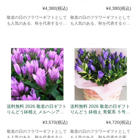
ロゼ ピンク ４号 カゴ付 (９月
アクアブルー 4号 カゴ付 (９月
¥4,380
(税込)
¥4,380
(税込)
１９-２０日発送 ※日付指定不
１９-２０日発送 ※日付指定不
可）
可）
敬老の日のフラワーギフトとして
敬老の日のフラワーギフトとして
も人気のある、秋を代表するりん
も人気のある、秋を代表するりん
どう鉢花ピンク系です。
どう鉢花あしろブーケです。
送料無料 2026 敬老の日ギフト
送料無料 2026 敬老の日ギフト
りんどう鉢植え メルヘンアシ
りんどう 鉢植え 青紫系 ５号
ロ ピンク ４号 カゴ付 (９月１
カゴ付 (９月１９-２０日発送
¥3,570
(税込)
¥4,720
(税込)
９-２０日発送 ※日付指定不
※日付指定不可）
可）
敬老の日のフラワーギフトとして
敬老の日のフラワーギフトとして
も人気のある、秋を代表するりん
も人気のある、秋を代表する紫の