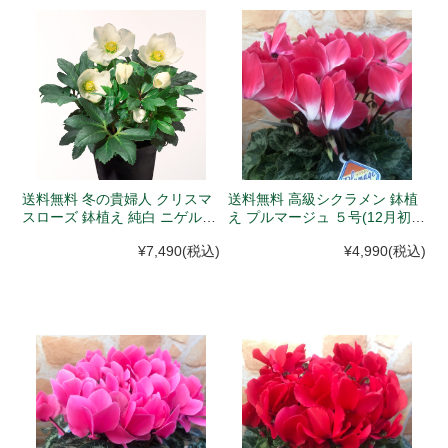
送料無料 冬の貴婦人 クリスマ
送料無料 高級シクラメン 鉢植
スローズ 鉢植え 純白 ニゲル
え プルマージュ ５号(12月初旬
開花株 4.5号 (12月初旬以降、
以降入荷次第発送)
¥7,490
(税込)
¥4,990
(税込)
入荷次第発送)