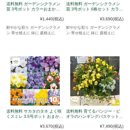
送料無料 ガーデンシクラメン
送料無料 ガーデンシクラメン
苗 3号ポット カラーおまかせ
苗 3号ポット 6株セット カラー
(10月中旬以降、入荷次第発送)
おまかせ(10月中旬以降、入荷
¥1,440
(税込)
¥3,690
(税込)
次第発送)
鮮やかな彩り ガーデンシクラメ
鮮やかな彩り ガーデンシクラメ
ン 寄せ植えに 鉢に 庭植えに
ン 寄せ植えに 鉢に 庭植えに
送料無料 サカタのタネ よく咲
送料無料 育てるパンジー・ビ
くスミレ 3.5号ポット おまかせ
オラのハンギングバスケット
色アソート 10株セット(11月上
(11月中旬以降発送予定)
¥3,670
(税込)
¥7,490
(税込)
旬以降、入荷次第発送)