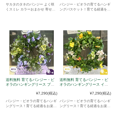
サカタのタネのパンジー よく咲
パンジー・ビオラの育てるハンギ
くスミレ カラーおまかせ 寄せ植
ングバスケット！育てる経過をお
えに
楽しみいただけるよう、シンプル
な寄せ植えになりますので、初心
者の方も手軽にハンギングバスケ
ットをお楽しみいただけます。
送料無料 育てるパンジー・ビ
送料無料 育てるパンジー・ビ
オラのハンギングリース ブル
オラのハンギングリース イエ
ー・パープル系(11月中旬以降
ロー・オレンジ系(11月中旬以
¥7,290
(税込)
¥7,290
(税込)
発送予定)
降発送予定)
パンジー・ビオラの育てるハンギ
パンジー・ビオラの育てるハンギ
ングリース！育てる経過をお楽し
ングリース！育てる経過をお楽し
みいただけるよう、シンプルな寄
みいただけるよう、シンプルな寄
せ植えになりますので、初心者の
せ植えになりますので、初心者の