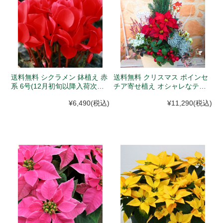
送料無料 シクラメン 鉢植え 赤
送料無料 クリスマス ポインセ
系 6号(12月初旬以降入荷次第
チア寄せ植え オシャレなテラ
発送)
コッタ鉢入(１１月下旬以降、
¥6,490
(税込)
¥11,290
(税込)
作成順に順次発送）