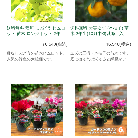
送料無料 種無しぶどう ヒムロ
送料無料 大実ゆず (本柚子) 苗
ット 苗木 ロングポット 2年生
木 2年生(10月中旬以降、入荷
苗(10月中旬以降、入荷次第発
次第発送)
¥6,540
(税込)
¥6,540
(税込)
送)
種なしぶどうの苗木ヒムロット。
ユズの王様・本柚子の苗木です。
人気の緑色の大粒種です。
庭に植えれば栄えると縁起がいい
とされる木です。