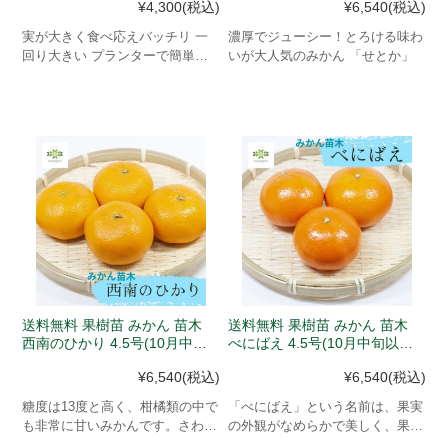
¥4,300
(税込)
¥6,540
(税込)
実が大きく食べ応えバッチリ 一
濃厚でジューシー！とろける味わ
回り大きい プランターで簡単に
いが大人気のみかん 「せとか」
楽しめる
送料無料 果樹苗 みかん 苗木
送料無料 果樹苗 みかん 苗木
西南のひかり 4.5号(10月中旬
べにばえ 4.5号(10月中旬以
以降、入荷次第発送)
降、入荷次第発送)
¥6,540
(税込)
¥6,540
(税込)
糖度は13度と高く、柑橘類の中で
「べにばえ」という名前は、果実
も非常に甘いみかんです。さわや
の外観がなめらかで美しく、果皮
かな甘さと酸味でおいしい品種で
の紅色が映えることに由来しま