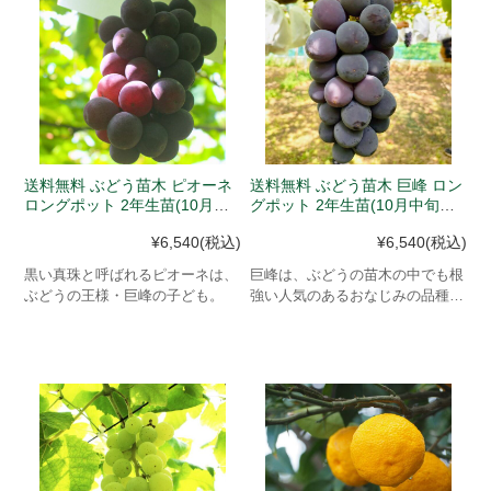
送料無料 ぶどう苗木 ピオーネ
送料無料 ぶどう苗木 巨峰 ロン
ロングポット 2年生苗(10月中
グポット 2年生苗(10月中旬以
旬以降、入荷次第発送)
降、入荷次第発送)
¥6,540
(税込)
¥6,540
(税込)
黒い真珠と呼ばれるピオーネは、
巨峰は、ぶどうの苗木の中でも根
ぶどうの王様・巨峰の子ども。
強い人気のあるおなじみの品種で
す。自宅で果樹を育ててみません
か。