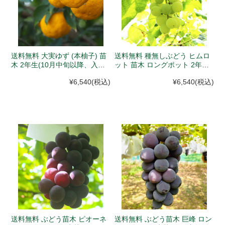
送料無料 大実ゆず (本柚子) 苗
送料無料 種無しぶどう ヒムロ
木 2年生(10月中旬以降、入荷
ット 苗木 ロングポット 2年生
次第発送)
苗(10月中旬以降、入荷次第発
¥6,540
(税込)
¥6,540
(税込)
送)
送料無料 ぶどう苗木 ピオーネ
送料無料 ぶどう苗木 巨峰 ロン