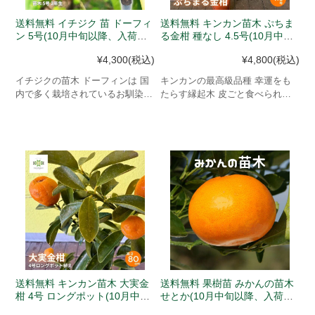
送料無料 イチジク 苗 ドーフィ
送料無料 キンカン苗木 ぷちま
ン 5号(10月中旬以降、入荷次
る金柑 種なし 4.5号(10月中旬
第発送)
以降、入荷次第発送)
¥4,300
(税込)
¥4,800
(税込)
イチジクの苗木 ドーフィンは 国
キンカンの最高級品種 幸運をも
内で多く栽培されているお馴染み
たらす縁起木 皮ごと食べられま
のいちじく。後味さっぱり、甘み
す
ほんのり。
送料無料 キンカン苗木 大実金
送料無料 果樹苗 みかんの苗木
柑 4号 ロングポット(10月中旬
せとか(10月中旬以降、入荷次
以降、入荷次第発送)
第発送)