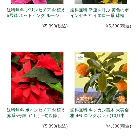
送料無料 プリンセチア 鉢植え
送料無料 幸運を呼ぶ 黄色のポ
5号鉢 ホットピンク ルージュ
インセチア イエロー系 鉢植え
など (11月下旬以降、入荷次第
５号 ラッピング付(11月下旬以
¥5,390
(税込)
¥5,390
(税込)
発送)
降、入荷次第発送)
送料無料 ポインセチア 鉢植え
送料無料 キンカン苗木 大実金
赤系5号鉢（11月下旬以降、入
柑 4号 ロングポット(10月中旬
荷次第発送）
以降、入荷次第発送)
¥5,390
(税込)
¥4,300
(税込)