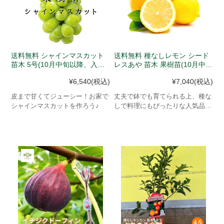
送料無料 シャインマスカット
送料無料 種なしレモン シード
苗木 5号(10月中旬以降、入荷
レスあや 苗木 果樹苗(10月中旬
次第発送)
以降、入荷次第発送)
¥6,540
(税込)
¥7,040
(税込)
皮まで甘くてジューシー！お家で
丈夫で鉢でも育てられる上、種な
シャインマスカットを作ろう♪
しで料理にもぴったりな人気品種
苗。