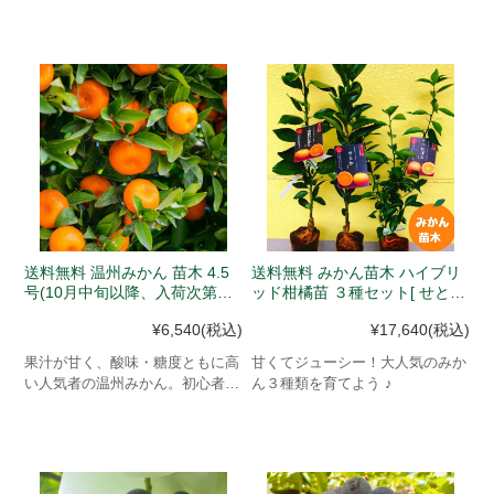
す。皮がむきやすいためお子様で
す。種ありですがじょうのう膜が
も食べやすいです。
薄く、食べやすいみかんです。
送料無料 温州みかん 苗木 4.5
送料無料 みかん苗木 ハイブリ
号(10月中旬以降、入荷次第発
ッド柑橘苗 ３種セット[ せと
送)
か・西南のひかり・べにばえ ]
¥6,540
(税込)
¥17,640
(税込)
(10月中旬以降、入荷次第発送)
果汁が甘く、酸味・糖度ともに高
甘くてジューシー！大人気のみか
い人気者の温州みかん。初心者向
ん３種類を育てよう ♪
け。