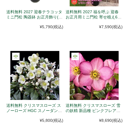
送料無料 2027 迎春テラコッタ
送料無料 2027 福を呼ぶ 迎春
ミニ門松 陶器鉢 お正月飾り(12
お正月用ミニ門松 寄せ植え6号
月中旬以降、入荷次第年内発
ロング鉢入(12月中旬以降、入
¥5,790
(税込)
¥7,590
(税込)
送)
荷次第年内発送)
送料無料 クリスマスローズ ス
送料無料 クリスマスローズ 雪
ノーローズ HGC スノーダンス
の妖精 新品種 ピンクフレア
鉢植え 4.5号 (12月初旬以降、
4.5号 (12月初旬以降、入荷次
¥5,800
(税込)
¥8,690
(税込)
入荷次第発送)
第発送)