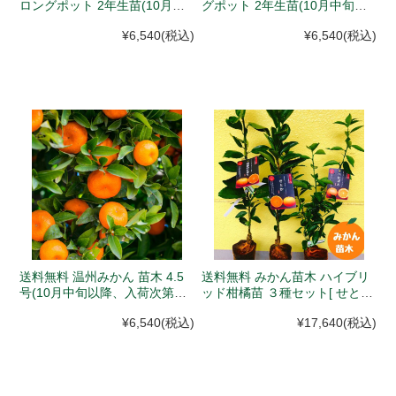
ロングポット 2年生苗(10月中
グポット 2年生苗(10月中旬以
旬以降、入荷次第発送)
降、入荷次第発送)
¥6,540
(税込)
¥6,540
(税込)
送料無料 温州みかん 苗木 4.5
送料無料 みかん苗木 ハイブリ
号(10月中旬以降、入荷次第発
ッド柑橘苗 ３種セット[ せと
送)
か・西南のひかり・べにばえ ]
¥6,540
(税込)
¥17,640
(税込)
(10月中旬以降、入荷次第発送)