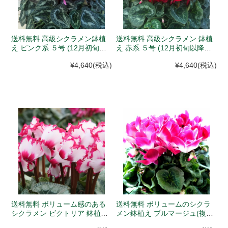
送料無料 高級シクラメン鉢植
送料無料 高級シクラメン 鉢植
え ピンク系 ５号 (12月初旬以
え 赤系 ５号 (12月初旬以降入
降入荷次第発送)
荷次第発送)
¥4,640
(税込)
¥4,640
(税込)
送料無料 ボリューム感のある
送料無料 ボリュームのシクラ
シクラメン ビクトリア 鉢植え
メン鉢植え プルマージュ(複色
6号鉢 (12月初旬以降入荷次第
系)6号鉢 (12月初旬以降入荷次