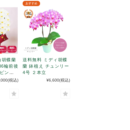
輪胡蝶蘭
送料無料 ミディ胡蝶
36輪前後
蘭 鉢植え チュンリー
ッピング
4号 ２本立
,000
(税込)
¥6,600
(税込)