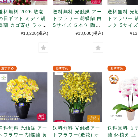
送料無料 2026 敬老
送料無料 光触媒 アー
送料無料 光
の日ギフト ミディ胡
トフラワー 胡蝶蘭 白
トフラワー 
蝶蘭 カゴ寄せ ラッピ
Sサイズ ５本立 陶器
ンク Sサイズ
ング ピック付 (９月
鉢入(次回9月下旬入
陶器鉢入
¥13,200
(税込)
¥13,000
(税込)
¥13
１９-２０日発送 ※日
荷予定)
付指定不可）
送料無料 光触媒 アー
送料無料 光触媒アー
送料無料 ミ
トフラワー 胡蝶蘭 黄
トフラワー(造花) オ
蘭 鉢植え ユ