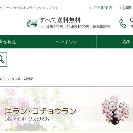
ご利用案内
お問
グリーンの公式オンラインショップです
すべて送料無料
※北海道500円・沖縄県1500円・離島500円
営
寄せ植え
ハンギング
花鉢
バスケット・リース
TOP
ラン鉢・胡蝶蘭