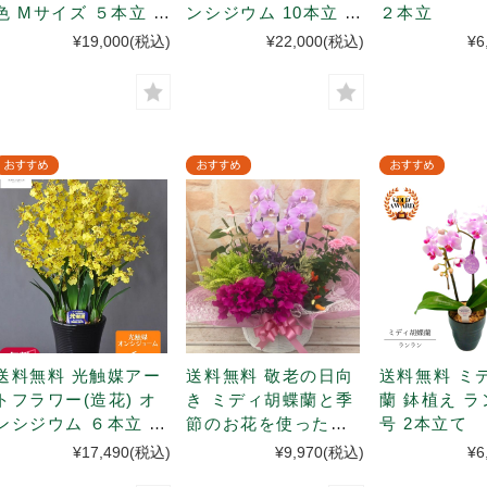
色 Mサイズ ５本立 陶
ンシジウム 10本立 黄
２本立
器鉢入
色 <空気洗浄効果>
¥19,000
(税込)
¥22,000
(税込)
¥6
送料無料 光触媒アー
送料無料 敬老の日向
送料無料 ミ
トフラワー(造花) オ
き ミディ胡蝶蘭と季
蘭 鉢植え ラ
ンシジウム ６本立 黄
節のお花を使った寄
号 2本立て
色 <空気洗浄効果>
せ鉢 アレンジメント
¥17,490
(税込)
¥9,970
(税込)
¥6
カゴ入ラッピング付