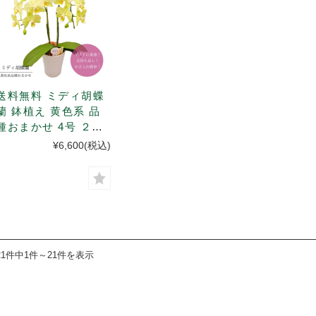
送料無料 ミディ胡蝶
蘭 鉢植え 黄色系 品
種おまかせ 4号 ２本
立
¥6,600
(税込)
21件中1件～21件を表示