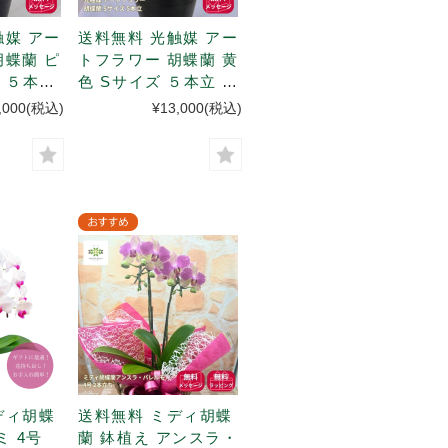
触媒 アー
送料無料 光触媒 アー
胡蝶蘭 ピ
トフラワー 胡蝶蘭 黄
 ５本立
色 Sサイズ ５本立 陶
器鉢入
,000
(税込)
¥13,000
(税込)
ディ胡蝶
送料無料 ミディ胡蝶
ミ 4号
蘭 鉢植え アンスラ・