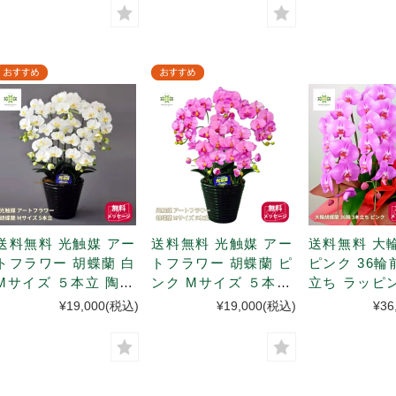
送料無料 光触媒 アー
送料無料 光触媒 アー
送料無料 大
トフラワー 胡蝶蘭 白
トフラワー 胡蝶蘭 ピ
ピンク 36輪
Mサイズ ５本立 陶器
ンク Mサイズ ５本立
立ち ラッピ
鉢入(次回9月下旬入
陶器鉢入
¥19,000
(税込)
¥19,000
(税込)
¥36
荷予定)