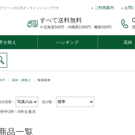
ご利用案内
お問
グリーンの公式オンラインショップです
すべて送料無料
※北海道500円・沖縄県1500円・離島500円
営
寄せ植え
ハンギング
花鉢
バスケット・リース
TOP
花鉢・鉢植え
観葉植物
表示切替：
並び順：
5件中1件～5件を表示
商品一覧