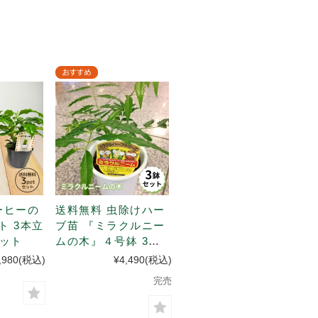
ーヒーの
送料無料 虫除けハー
ブ苗 『ミラクルニー
ポット
ムの木』４号鉢 3鉢
セット
,980
(税込)
¥4,490
(税込)
完売