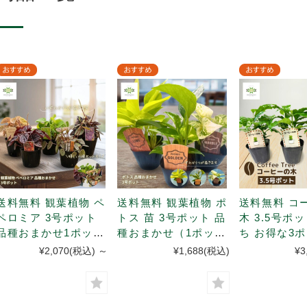
送料無料 観葉植物 ペ
送料無料 観葉植物 ポ
送料無料 コ
ペロミア 3号ポット
トス 苗 3号ポット 品
木 3.5号ポット 3本立
品種おまかせ1ポット
種おまかせ（1ポッ
ち お得な3
5種セット
ト）
¥2,070
(税込)
～
¥1,688
(税込)
¥3