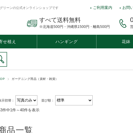
ご利用案内
お問
グリーンの公式オンラインショップです
すべて送料無料
※北海道500円・沖縄県1500円・離島500円
営
寄せ植え
ハンギング
花鉢
バスケット・リース
TOP
ガーデニング用品（資材・雑貨）
表示切替：
並び順：
53件中1件～40件を表示
商品一覧