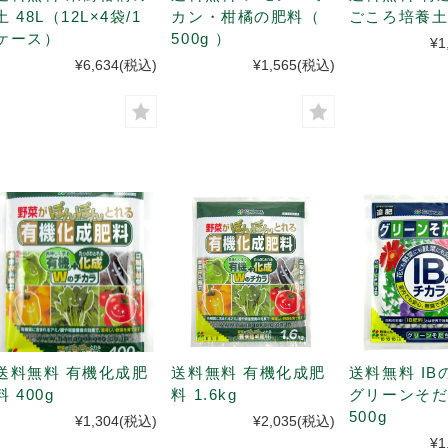
土 48L（12L×4袋/1
カン・柑橘の肥料（
ごころ培養土 
ケース）
500g ）
¥1
¥6,634
(税込)
¥1,565
(税込)
送料無料 有機化成肥
送料無料 有機化成肥
送料無料 IB
料 400g
料 1.6kg
グリーンそ
500g
¥1,304
(税込)
¥2,035
(税込)
¥1