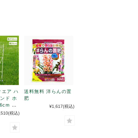
クエア ハ
送料無料 洋らんの置
ンド ホ
肥
6cm 折
¥1,617
(税込)
,510
(税込)