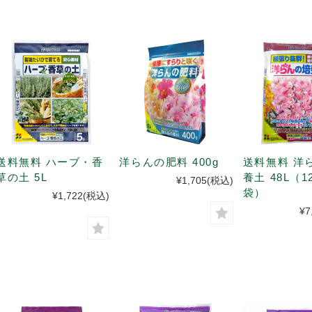
送料無料 ハーブ・香
洋らんの肥料 400g
送料無料 洋
草の土 5L
養土 48L（1
¥1,705
(税込)
袋）
¥1,722
(税込)
¥7