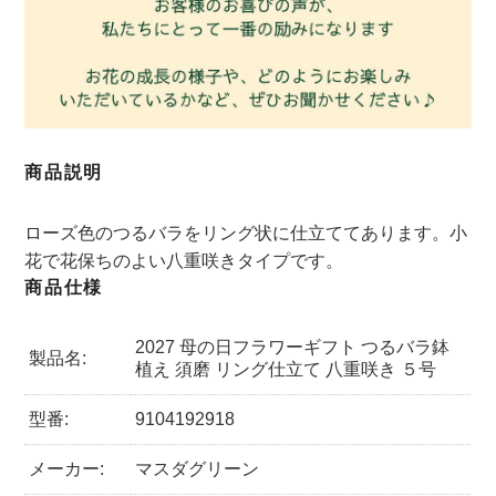
商品説明
ローズ色のつるバラをリング状に仕立ててあります。小
花で花保ちのよい八重咲きタイプです。
商品仕様
2027 母の日フラワーギフト つるバラ鉢
製品名:
植え 須磨 リング仕立て 八重咲き ５号
型番:
9104192918
メーカー:
マスダグリーン