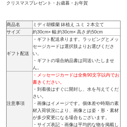
クリスマスプレゼント・お歳暮・お年賀
商品名
ミディ胡蝶蘭 鉢植え ユミ ２本立て
サイズ
約30cm× 幅:約30cm× 高さ:約50cm
・ギフト配送承ります。ラッピングとメッ
セージカードは選択肢よりお選びくださ
ギフト配送
い。
・ギフトの場合納品書は同送いたしませ
ん。
・メッセージカードは全角90文字以内でお
書きください。
・到着後はすぐに開封し、水を与えてくだ
さい。
注意事項
・画像はイメージです。個体差や時期の素
材入荷状況により、画像とは姿・形・素材
が多少変更になる場合もございます。
・サイズ表記・画像は平均的な物を掲載し