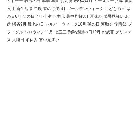
イトデー 春分の日 卒業 卒園 お花見 春休み4月 イースター 入学 就職
入社 新生活 新年度 春の行楽5月 ゴールデンウィーク こどもの日 母
の日6月 父の日 7月 七夕 お中元 暑中見舞8月 夏休み 残暑見舞い お
盆 帰省9月 敬老の日 シルバーウィーク10月 孫の日 運動会 学園祭 ブ
ライダル ハロウィン11月 七五三 勤労感謝の日12月 お歳暮 クリスマ
ス 大晦日 冬休み 寒中見舞い