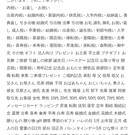
ございます、予めご了承下さい。
内祝い・お返し・お祝い
出産内祝い 結婚内祝い 新築内祝い 快気祝い 入学内祝い 結納返し 香
典返し 引き出物 結婚式 引出物 法事 引出物 お礼 謝礼 御礼 お祝い返
し 成人祝い 卒業祝い 結婚祝い 出産祝い 誕生祝い 初節句祝い 入学
祝い 就職祝い 新築祝い 開店祝い 移転祝い 退職祝い 還暦祝い 古希
祝い 喜寿祝い 米寿祝い 退院祝い 昇進祝い 栄転祝い 叙勲祝い 御中
元 その他 ギフト 法人向け プレゼント お土産 手土産 プチギフト お
見舞 ご挨拶 引越しの挨拶 誕生日 バースデー 記念日 お取り寄せ 開
店祝い 開業祝い 周年記念 記念品 おもたせ 贈答品 挨拶回り 定年退
職 転勤 来客 ご来場プレゼント ご成約記念 表彰 母 父 祖母 祖父 お
父さん お母さん 兄弟 姉妹 子供 おばあちゃん おじいちゃん 奥さん
彼女 旦那さん 彼氏 友達 仲良し 先生 職場 上司 部下 先輩 後輩 同僚
取引先 お客様 女性 男性 10代 20代 30代 40代 50代 60代 70代 80代
メッセージカード ラッピング 昇進 転勤 送別 退官 定年 勤続 勤続記
念 還暦 古希 喜寿 傘寿 卒寿 白寿 百寿 銀婚式 金婚式 花婚式 木婚式
贈りもの 贈り物 gift 贈答 季節のギフト ハレの日 1月 お年賀 正月 成
人の日 愛妻の日2月 節分 旧正月 バレンタインデー3月 ひな祭り ホワ