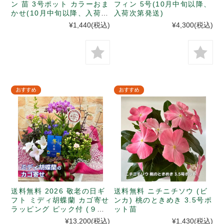
ン 苗 3号ポット カラーおま
フィン 5号(10月中旬以降、
かせ(10月中旬以降、入荷次
入荷次第発送)
第発送)
¥1,440
(税込)
¥4,300
(税込)
送料無料 2026 敬老の日ギ
送料無料 ニチニチソウ (ビ
フト ミディ胡蝶蘭 カゴ寄せ
ンカ) 桃のときめき 3.5号ポ
ラッピング ピック付 (９月
ット苗
１９-２０日発送 ※日付指定
¥13,200
(税込)
¥1,430
(税込)