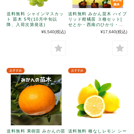
送料無料 シャインマスカッ
送料無料 みかん苗木 ハイブ
ト 苗木 5号(10月中旬以
リッド柑橘苗 ３種セット[
降、入荷次第発送)
せとか・西南のひかり・べ
にばえ ](10月中旬以降、入
¥6,540
(税込)
¥17,640
(税込)
荷次第発送)
送料無料 果樹苗 みかんの苗
送料無料 種なしレモン シー